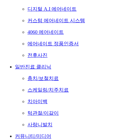
디지털 A.I 에어네이트
커스텀 에어네이트 시스템
4060 에어네이트
에어네이트 정품인증서
전후사진
일반진료 클리닉
충치/보철치료
스케일링/치주치료
치아미백
턱관절/이갈이
사랑니발치
커뮤니티/미디어