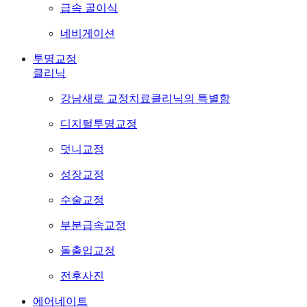
급속 골이식
네비게이션
투명교정
클리닉
강남새로 교정치료클리닉의 특별함
디지털투명교정
덧니교정
성장교정
수술교정
부분급속교정
돌출입교정
전후사진
에어네이트