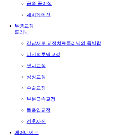
급속 골이식
네비게이션
투명교정
클리닉
강남새로 교정치료클리닉의 특별함
디지털투명교정
덧니교정
성장교정
수술교정
부분급속교정
돌출입교정
전후사진
에어네이트