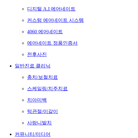
디지털 A.I 에어네이트
커스텀 에어네이트 시스템
4060 에어네이트
에어네이트 정품인증서
전후사진
일반진료 클리닉
충치/보철치료
스케일링/치주치료
치아미백
턱관절/이갈이
사랑니발치
커뮤니티/미디어