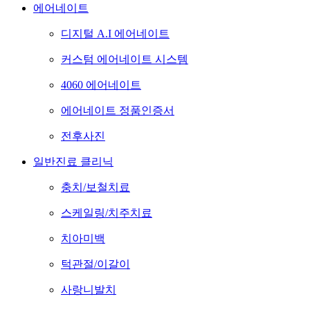
에어네이트
디지털 A.I 에어네이트
커스텀 에어네이트 시스템
4060 에어네이트
에어네이트 정품인증서
전후사진
일반진료 클리닉
충치/보철치료
스케일링/치주치료
치아미백
턱관절/이갈이
사랑니발치